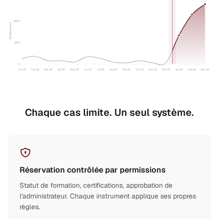
1,650
Booking hours
825
0
Jan 25
Feb 25
Mar 25
Apr 25
May 25
Jun 25
Jul 25
Aug 25
Sep 25
Oct 25
Nov 25
Dec 25
Jan 26
Feb 26
Mar 26
Chaque cas limite. Un seul système.
Réservation contrôlée par permissions
Statut de formation, certifications, approbation de
l'administrateur. Chaque instrument applique ses propres
règles.