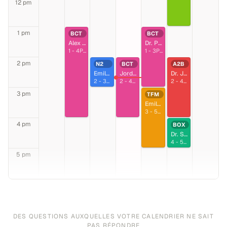
12 pm
1 pm
BCT
BCT
Alex Rodriguez
Dr. Priya Sharma
1 - 4PM
1 - 3PM
2 pm
N2
BCT
A2B
Emily Nakamura
Jordan Kim
Dr. James Park
2 - 3PM
2 - 4PM
2 - 4PM
3 pm
TFM
Emily Nakamura
3 - 5PM
4 pm
BOX
Dr. Sarah Chen
4 - 5PM
5 pm
DES QUESTIONS AUXQUELLES VOTRE CALENDRIER NE SAIT
PAS RÉPONDRE