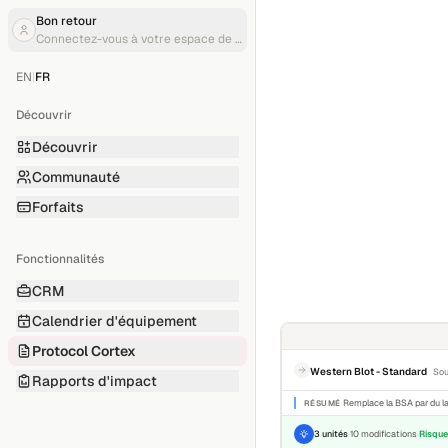
Bon retour
Connectez-vous à votre espace de travail
EN
|
FR
Découvrir
Découvrir
Communauté
Forfaits
Fonctionnalités
CRM
Calendrier d'équipement
Protocol Cortex
Western Blot - Standard
Sou
Rapports d'impact
Remplace la BSA par du lai
RÉSUMÉ
3 unités
·
10 modifications
·
Risque