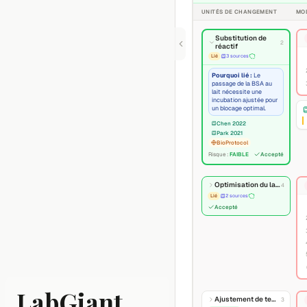
UNITÉS DE CHANGEMENT
MO
Substitution de
2
réactif
Lié
3 sources
Pourquoi lié :
Le
passage de la BSA au
lait nécessite une
incubation ajustée pour
un blocage optimal.
Chen 2022
Park 2021
BioProtocol
Risque :
FAIBLE
Accepté
Optimisation du lavage
4
Lié
2 sources
Accepté
LabGiant
Ajustement de température
3