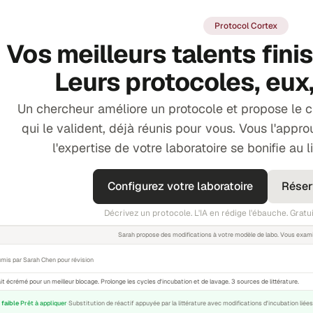
Protocol Cortex
Vos meilleurs talents finis
Leurs protocoles, eux,
Un chercheur améliore un protocole et propose le 
qui le valident, déjà réunis pour vous. Vous l'approu
l'expertise de votre laboratoire se bonifie au 
Configurez votre laboratoire
Réser
Décrivez un protocole. L'IA en rédige l'ébauche. Gra
Sarah propose des modifications à votre modèle de labo. Vous examin
mis par Sarah Chen pour révision
t écrémé pour un meilleur blocage. Prolonge les cycles d'incubation et de lavage. 3 sources de littérature.
 faible
·
Prêt à appliquer
·
Substitution de réactif appuyée par la littérature avec modifications d'incubation liées