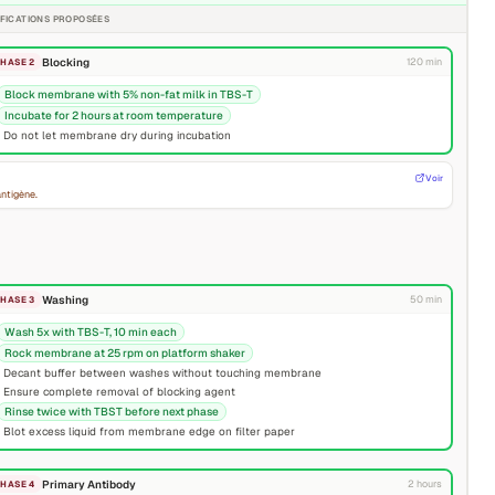
FICATIONS PROPOSÉES
Blocking
120 min
PHASE 2
Block membrane with 5% non-fat milk in TBS-T
Incubate for 2 hours at room temperature
Do not let membrane dry during incubation
Voir
antigène.
Washing
50 min
PHASE 3
Wash 5x with TBS-T, 10 min each
Rock membrane at 25 rpm on platform shaker
Decant buffer between washes without touching membrane
Ensure complete removal of blocking agent
Rinse twice with TBST before next phase
Blot excess liquid from membrane edge on filter paper
Primary Antibody
2 hours
PHASE 4