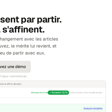
sent par partir.
 s'affinent.
changement avec les articles
vez, le mérite lui revient, et
lieu de partir avec eux.
vez une démo
tuit pour commencer.
ez le diff et décidez.
Accepter (2/3)
Analyse terminée
Fusionne dans votre modèle de labo
Analyse complète