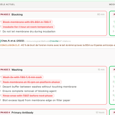
DÈLE ACTUEL
MODI
Blocking
60 min
PHASE 2
1
1
Block membrane with 5% BSA in TBS-T
2
2
Incubate for 1 hour at room temperature
3
Do not let membrane dry during incubation
3
Chen, R. et al. (2022)
J. Immunological Methods
Vérifié
847 citations
40 % de bruit de fond en moins avec le lait écrémé qu'avec la BSA sur 6 paires anticorps-
CONCLUSION CLÉ :
Washing
15 min
PHASE 3
1
1
Wash 3x with TBS-T, 5 min each
2
2
Rock membrane at 15 rpm on platform shaker
3
Decant buffer between washes without touching membrane
3
4
Ensure complete removal of blocking agent
4
5
5
Rinse once with TBST before next phase
6
Blot excess liquid from membrane edge on filter paper
6
Primary Antibody
12 hours
PHASE 4