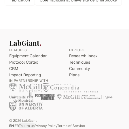
Fabrication
Core facilities at Université de Sherbrooke
LabGiant
FEATURES
EXPLORE
Equipment Calendar
Research Index
Protocol Cortex
Techniques
CRM
Community
Impact Reporting
Plans
IN PARTNERSHIP WITH
©
2026
LabGiant
EN
|
FR
Talk to us
Privacy Policy
Terms of Service