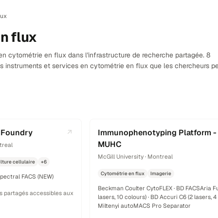
lux
n flux
n cytométrie en flux dans l'infrastructure de recherche partagée. 8
des instruments et services en cytométrie en flux que les chercheurs p
 Foundry
Immunophenotyping Platform - 
MUHC
treal
McGill University · Montreal
lture cellulaire
+6
Cytométrie en flux
Imagerie
Spectral FACS (NEW)
Beckman Coulter CytoFLEX · BD FACSAria Fu
s partagés accessibles aux
lasers, 10 colours) · BD Accuri C6 (2 lasers, 4 
Miltenyi autoMACS Pro Separator