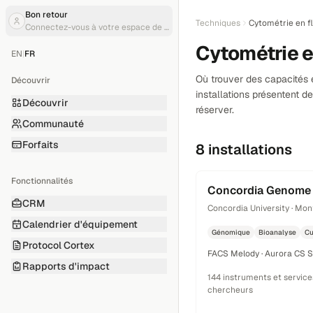
Bon retour
Techniques
Cytométrie en f
Connectez-vous à votre espace de travail
Cytométrie e
EN
|
FR
Où trouver des capacités e
Découvrir
installations présentent 
Découvrir
réserver.
Communauté
Forfaits
8 installations
Fonctionnalités
Concordia Genome
CRM
Concordia University · Mon
Calendrier d'équipement
Génomique
Bioanalyse
Cu
Protocol Cortex
FACS Melody · Aurora CS 
Rapports d'impact
144 instruments et service
chercheurs