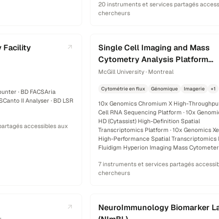
20 instruments et services partagés access
chercheurs
Facility
Single Cell Imaging and Mass
Cytometry Analysis Platform
(SCIMAP)
McGill University · Montreal
Cytométrie en flux
Génomique
Imagerie
+1
ounter · BD FACSAria
SCanto II Analyser · BD LSR
10x Genomics Chromium X High-Throughput
Cell RNA Sequencing Platform · 10x Genomi
HD (Cytassist) High-Definition Spatial
partagés accessibles aux
Transcriptomics Platform · 10x Genomics X
High-Performance Spatial Transcriptomics P
Fluidigm Hyperion Imaging Mass Cytometer
7 instruments et services partagés accessi
chercheurs
NeuroImmunology Biomarker L