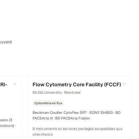
euvent
RI-
Flow Cytometry Core Facility (FCCF)
McGill University · Montreal
Cytométrie en flux
Beckman Coulter CytoFlex SRT · SONY SH800 · BD
FACSAria III · BD FACSAria Fusion
sion (3
colours) ·
9 instruments et services partagés accessibles aux
chercheurs