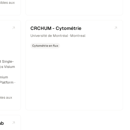
ibles aux
CRCHUM - Cytométrie
Université de Montréal · Montreal
Cytométrie en flux
 Single-
cs Visium
enium
latform ·
bles aux
ab