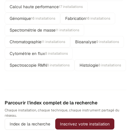
Calcul haute performance
17 installations
Génomique
Fabrication
16 installations
16 installations
Spectrométrie de masse
11 installations
Chromatographie
Bioanalyse
11 installations
9 installations
Cytométrie en flux
8 installations
Spectroscopie RMN
Histologie
8 installations
8 installations
Parcourir l'index complet de la recherche
Chaque installation, chaque technique, chaque instrument partagé du
réseau.
Index de la recherche
Inscrivez votre installation