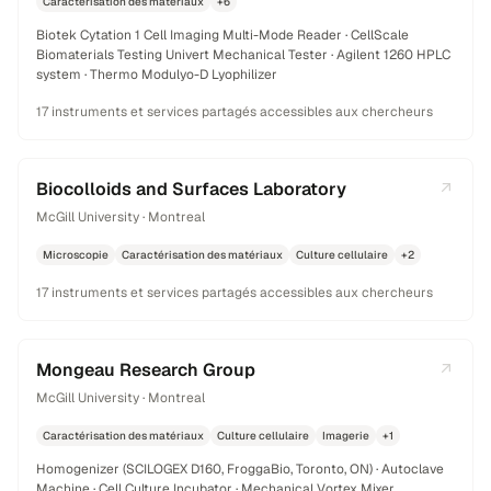
Caractérisation des matériaux
+6
Biotek Cytation 1 Cell Imaging Multi-Mode Reader · CellScale
Biomaterials Testing Univert Mechanical Tester · Agilent 1260 HPLC
system · Thermo Modulyo-D Lyophilizer
17 instruments et services partagés accessibles aux chercheurs
Biocolloids and Surfaces Laboratory
McGill University · Montreal
Microscopie
Caractérisation des matériaux
Culture cellulaire
+2
17 instruments et services partagés accessibles aux chercheurs
Mongeau Research Group
McGill University · Montreal
Caractérisation des matériaux
Culture cellulaire
Imagerie
+1
Homogenizer (SCILOGEX D160, FroggaBio, Toronto, ON) · Autoclave
Machine · Cell Culture Incubator · Mechanical Vortex Mixer