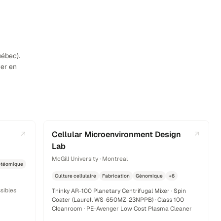
uébec).
ver en
Cellular Microenvironment Design
Lab
McGill University · Montreal
otéomique
Culture cellulaire
Fabrication
Génomique
+6
sibles
Thinky AR-100 Planetary Centrifugal Mixer · Spin
Coater (Laurell WS-650MZ-23NPPB) · Class 100
Cleanroom · PE-Avenger Low Cost Plasma Cleaner