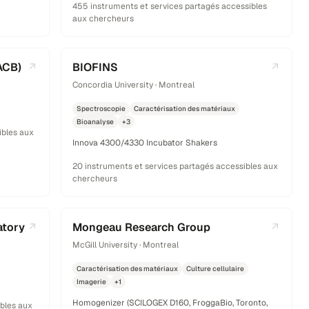
455 instruments et services partagés accessibles
aux chercheurs
ACB)
BIOFINS
Concordia University · Montreal
Spectroscopie
Caractérisation des matériaux
Bioanalyse
+3
ibles aux
Innova 4300/4330 Incubator Shakers
20 instruments et services partagés accessibles aux
chercheurs
atory
Mongeau Research Group
McGill University · Montreal
Caractérisation des matériaux
Culture cellulaire
Imagerie
+1
Homogenizer (SCILOGEX D160, FroggaBio, Toronto,
ibles aux