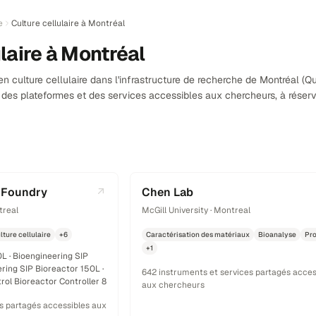
e
Culture cellulaire à Montréal
laire à Montréal
n culture cellulaire dans l'infrastructure de recherche de Montréal (Q
t des plateformes et des services accessibles aux chercheurs, à réser
 Foundry
Chen Lab
treal
McGill University · Montreal
lture cellulaire
+6
Caractérisation des matériaux
Bioanalyse
Pr
+1
L · Bioengineering SIP
ering SIP Bioreactor 150L ·
642 instruments et services partagés acces
rol Bioreactor Controller 8
aux chercheurs
s partagés accessibles aux