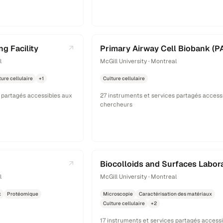
g Facility
Primary Airway Cell Biobank (P
l
McGill University · Montreal
ture cellulaire
+1
Culture cellulaire
 partagés accessibles aux
27 instruments et services partagés access
chercheurs
Biocolloids and Surfaces Labor
l
McGill University · Montreal
x
Protéomique
Microscopie
Caractérisation des matériaux
Culture cellulaire
+2
17 instruments et services partagés access