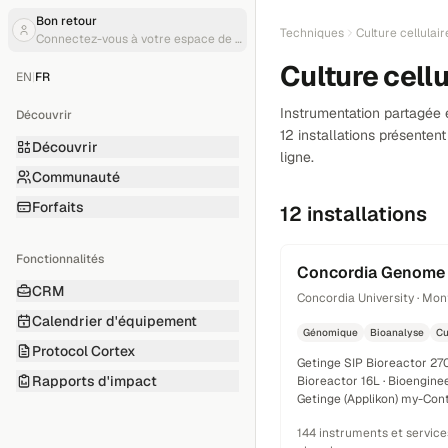
Bon retour
Techniques
Culture cellulair
Connectez-vous à votre espace de travail
Culture cellu
EN
|
FR
Instrumentation partagée e
Découvrir
12 installations présenten
Découvrir
ligne.
Communauté
Forfaits
12 installations
Fonctionnalités
Concordia Genome
CRM
Concordia University · Mon
Calendrier d'équipement
Génomique
Bioanalyse
Cu
Protocol Cortex
Getinge SIP Bioreactor 270
Rapports d'impact
Bioreactor 16L · Bioengine
Getinge (Applikon) my-Cont
144 instruments et service